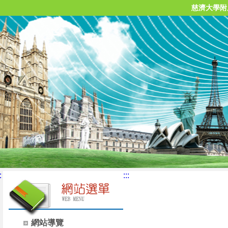
慈濟大學附
:
:::
網站導覽